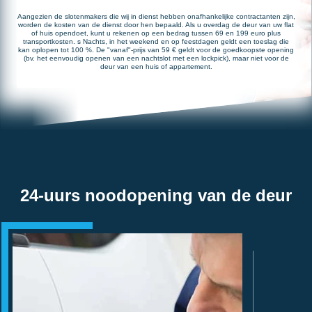
Aangezien de slotenmakers die wij in dienst hebben onafhankelijke contractanten zijn,
worden de kosten van de dienst door hen bepaald. Als u overdag de deur van uw flat
of huis opendoet, kunt u rekenen op een bedrag tussen 69 en 199 euro plus
transportkosten. s Nachts, in het weekend en op feestdagen geldt een toeslag die
kan oplopen tot 100 %. De "vanaf"-prijs van 59 € geldt voor de goedkoopste opening
(bv. het eenvoudig openen van een nachtslot met een lockpick), maar niet voor de
deur van een huis of appartement.
24-uurs noodopening van de deur