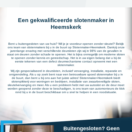
Een gekwalificeerde slotenmaker in
Heemskerk
Bent u buitengesloten van uw huis? Wil je je voordeur openen zonder sleutel? Bekijk
ons team van slotenmakers bij u in de buurt op Slotenmaker-Heemskerk. Dankzij onze
jarenlange ervaring met verschillende deursloten zijn wij in 98% van de gevallen in
staat om deuren zonder schade te openen. Het is bijna onmogelijk om moderne sloten
te openen zonder kennis en gereedschap. Het is in uw eigen belang dat u bij de
eerste tekenen van een defect deurmechanisme contact opneemt met een
slotenmaker.
Wij zijn gespecialiseerd in deursloten, inclusief vervanging, installatie, reparatie en
ontgrendeling. Als u op zoek bent naar een betrouwbare spoed slotenmaker bij u in
de buurt, dan bent u bij ons aan het juiste adres! Slotenmaker-Heemskerk biedt
slotenpikkerij voor woningen en bedrijven, installatie van zwaarbeveiligde sloten,
sleutelvervanging en meer. Als u een probleem hebt met uw autoslot en de deur moet
worden geopend zonder deze te beschadigen, is ons team van automonteurs de klok
rond bij u in de buurt beschikbaar om u snel te helpen in een noodsituatie.
Buitengesloten? Geen