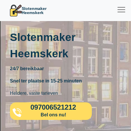
Slotenmaker
Heemskerk
Slotenmaker
Heemskerk
24/7 bereikbaar
Snel ter plaatse in 15-25 minuten
Heldere, vaste tarieven
097006521212
Bel ons nu!