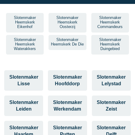
Slotenmaker
Slotenmaker
Slotenmaker
Heemskerk
Heemskerk
Heemskerk
Eikenhof
Oosterzij
Commandeurs
Slotenmaker
Slotenmaker
Slotenmaker
Heemskerk
Heemskerk De Die
Heemskerk
Waterakkers
Duingebied
Slotenmaker
Slotenmaker
Slotenmaker
Lisse
Hoofddorp
Lelystad
Slotenmaker
Slotenmaker
Slotenmaker
Leiden
Werkendam
Zeist
Slotenmaker
Slotenmaker
Slotenmaker
Haarlem
Putten
Delft