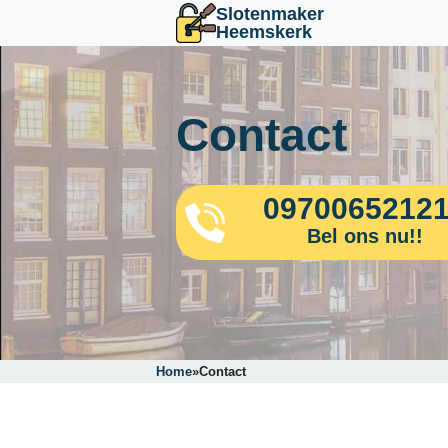
Slotenmaker
Heemskerk
Contact
0970065212
Bel ons nu!!
Home
»
Contact