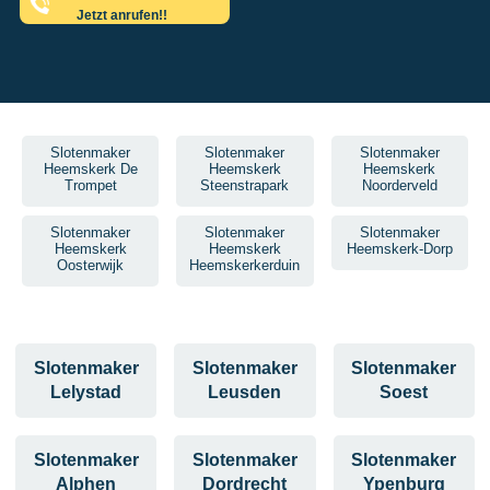
Jetzt anrufen!!
Slotenmaker
Slotenmaker
Slotenmaker
Heemskerk De
Heemskerk
Heemskerk
Trompet
Steenstrapark
Noorderveld
Slotenmaker
Slotenmaker
Slotenmaker
Heemskerk
Heemskerk
Heemskerk-Dorp
Oosterwijk
Heemskerkerduin
Slotenmaker
Slotenmaker
Slotenmaker
Lelystad
Leusden
Soest
Slotenmaker
Slotenmaker
Slotenmaker
Alphen
Dordrecht
Ypenburg