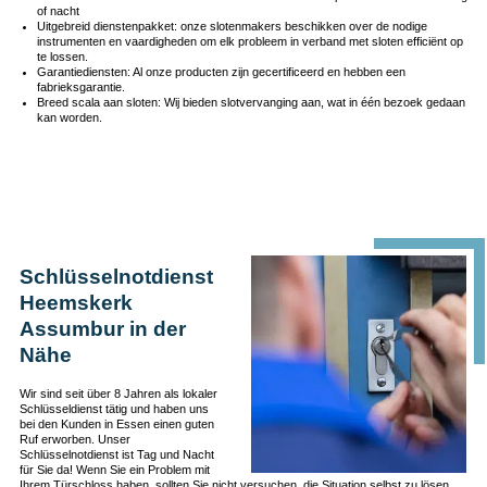
of nacht
Uitgebreid dienstenpakket: onze slotenmakers beschikken over de nodige
instrumenten en vaardigheden om elk probleem in verband met sloten efficiënt op
te lossen.
Garantiediensten: Al onze producten zijn gecertificeerd en hebben een
fabrieksgarantie.
Breed scala aan sloten: Wij bieden slotvervanging aan, wat in één bezoek gedaan
kan worden.
Schlüsselnotdienst
Heemskerk
Assumbur in der
Nähe
Wir sind seit über 8 Jahren als lokaler
Schlüsseldienst tätig und haben uns
bei den Kunden in Essen einen guten
Ruf erworben. Unser
Schlüsselnotdienst ist Tag und Nacht
für Sie da! Wenn Sie ein Problem mit
Ihrem Türschloss haben, sollten Sie nicht versuchen, die Situation selbst zu lösen.