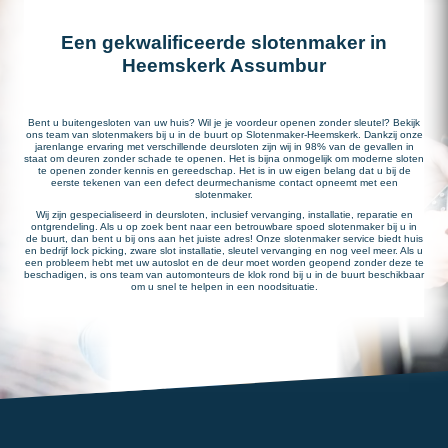
Een gekwalificeerde slotenmaker in
Heemskerk Assumbur
Bent u buitengesloten van uw huis? Wil je je voordeur openen zonder sleutel? Bekijk
ons team van slotenmakers bij u in de buurt op Slotenmaker-Heemskerk. Dankzij onze
jarenlange ervaring met verschillende deursloten zijn wij in 98% van de gevallen in
staat om deuren zonder schade te openen. Het is bijna onmogelijk om moderne sloten
te openen zonder kennis en gereedschap. Het is in uw eigen belang dat u bij de
eerste tekenen van een defect deurmechanisme contact opneemt met een
slotenmaker.
Wij zijn gespecialiseerd in deursloten, inclusief vervanging, installatie, reparatie en
ontgrendeling. Als u op zoek bent naar een betrouwbare spoed slotenmaker bij u in
de buurt, dan bent u bij ons aan het juiste adres! Onze slotenmaker service biedt huis
en bedrijf lock picking, zware slot installatie, sleutel vervanging en nog veel meer. Als u
een probleem hebt met uw autoslot en de deur moet worden geopend zonder deze te
beschadigen, is ons team van automonteurs de klok rond bij u in de buurt beschikbaar
om u snel te helpen in een noodsituatie.