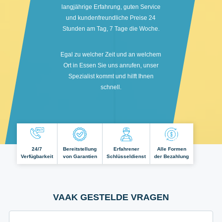
langjährige Erfahrung, guten Service
und kundenfreundliche Preise 24
Stunden am Tag, 7 Tage die Woche.
Egal zu welcher Zeit und an welchem
Ort in Essen Sie uns anrufen, unser
Spezialist kommt und hilft Ihnen
schnell.
24/7
Bereitstellung
Erfahrener
Alle Formen
Verfügbarkeit
von Garantien
Schlüsseldienst
der Bezahlung
VAAK GESTELDE VRAGEN