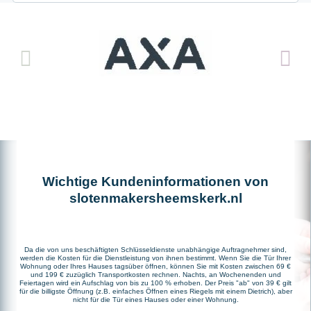
Wichtige Kundeninformationen von
slotenmakersheemskerk.nl
Da die von uns beschäftigten Schlüsseldienste unabhängige Auftragnehmer sind,
werden die Kosten für die Dienstleistung von ihnen bestimmt. Wenn Sie die Tür Ihrer
Wohnung oder Ihres Hauses tagsüber öffnen, können Sie mit Kosten zwischen 69 €
und 199 € zuzüglich Transportkosten rechnen. Nachts, an Wochenenden und
Feiertagen wird ein Aufschlag von bis zu 100 % erhoben. Der Preis "ab" von 39 € gilt
für die billigste Öffnung (z.B. einfaches Öffnen eines Riegels mit einem Dietrich), aber
nicht für die Tür eines Hauses oder einer Wohnung.