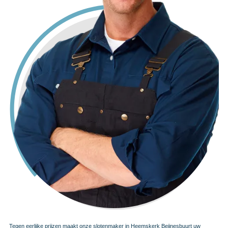
Tegen eerlijke prijzen maakt onze slotenmaker in Heemskerk Beijnesbuurt uw