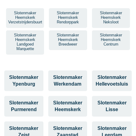
Slotenmaker
Slotenmaker
Slotenmaker
Heemskerk
Heemskerk
Heemskerk
Verzetstrijdersbuurt
Rendorppark
Neksloot
Slotenmaker
Slotenmaker
Slotenmaker
Heemskerk
Heemskerk
Heemskerk
Landgoed
Breedweer
Centrum
Marquette
Slotenmaker
Slotenmaker
Slotenmaker
Ypenburg
Werkendam
Hellevoetsluis
Slotenmaker
Slotenmaker
Slotenmaker
Purmerend
Heemskerk
Lisse
Slotenmaker
Slotenmaker
Slotenmaker
Zeist
Zaanstad
Leerdam