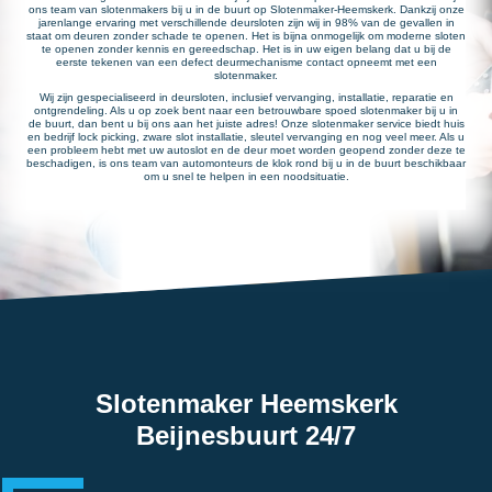
ons team van slotenmakers bij u in de buurt op Slotenmaker-Heemskerk. Dankzij onze
jarenlange ervaring met verschillende deursloten zijn wij in 98% van de gevallen in
staat om deuren zonder schade te openen. Het is bijna onmogelijk om moderne sloten
te openen zonder kennis en gereedschap. Het is in uw eigen belang dat u bij de
eerste tekenen van een defect deurmechanisme contact opneemt met een
slotenmaker.
Wij zijn gespecialiseerd in deursloten, inclusief vervanging, installatie, reparatie en
ontgrendeling. Als u op zoek bent naar een betrouwbare spoed slotenmaker bij u in
de buurt, dan bent u bij ons aan het juiste adres! Onze slotenmaker service biedt huis
en bedrijf lock picking, zware slot installatie, sleutel vervanging en nog veel meer. Als u
een probleem hebt met uw autoslot en de deur moet worden geopend zonder deze te
beschadigen, is ons team van automonteurs de klok rond bij u in de buurt beschikbaar
om u snel te helpen in een noodsituatie.
Slotenmaker Heemskerk
Beijnesbuurt 24/7