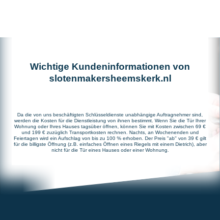
Wichtige Kundeninformationen von
slotenmakersheemskerk.nl
Da die von uns beschäftigten Schlüsseldienste unabhängige Auftragnehmer sind,
werden die Kosten für die Dienstleistung von ihnen bestimmt. Wenn Sie die Tür Ihrer
Wohnung oder Ihres Hauses tagsüber öffnen, können Sie mit Kosten zwischen 69 €
und 199 € zuzüglich Transportkosten rechnen. Nachts, an Wochenenden und
Feiertagen wird ein Aufschlag von bis zu 100 % erhoben. Der Preis "ab" von 39 € gilt
für die billigste Öffnung (z.B. einfaches Öffnen eines Riegels mit einem Dietrich), aber
nicht für die Tür eines Hauses oder einer Wohnung.