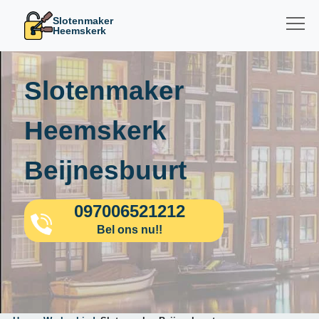
Slotenmaker
Heemskerk
Slotenmaker
Heemskerk
Beijnesbuurt
097006521212
Bel ons nu!!