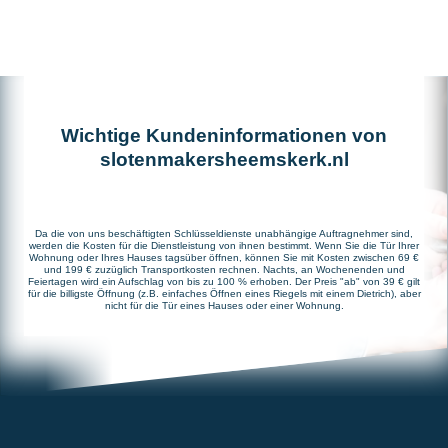
Wichtige Kundeninformationen von
slotenmakersheemskerk.nl
Da die von uns beschäftigten Schlüsseldienste unabhängige Auftragnehmer sind,
werden die Kosten für die Dienstleistung von ihnen bestimmt. Wenn Sie die Tür Ihrer
Wohnung oder Ihres Hauses tagsüber öffnen, können Sie mit Kosten zwischen 69 €
und 199 € zuzüglich Transportkosten rechnen. Nachts, an Wochenenden und
Feiertagen wird ein Aufschlag von bis zu 100 % erhoben. Der Preis "ab" von 39 € gilt
für die billigste Öffnung (z.B. einfaches Öffnen eines Riegels mit einem Dietrich), aber
nicht für die Tür eines Hauses oder einer Wohnung.