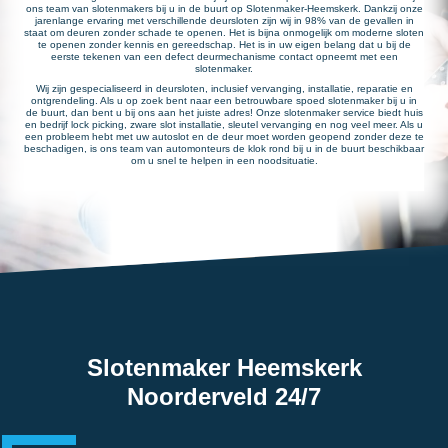
ons team van slotenmakers bij u in de buurt op Slotenmaker-Heemskerk. Dankzij onze
jarenlange ervaring met verschillende deursloten zijn wij in 98% van de gevallen in
staat om deuren zonder schade te openen. Het is bijna onmogelijk om moderne sloten
te openen zonder kennis en gereedschap. Het is in uw eigen belang dat u bij de
eerste tekenen van een defect deurmechanisme contact opneemt met een
slotenmaker.
Wij zijn gespecialiseerd in deursloten, inclusief vervanging, installatie, reparatie en
ontgrendeling. Als u op zoek bent naar een betrouwbare spoed slotenmaker bij u in
de buurt, dan bent u bij ons aan het juiste adres! Onze slotenmaker service biedt huis
en bedrijf lock picking, zware slot installatie, sleutel vervanging en nog veel meer. Als u
een probleem hebt met uw autoslot en de deur moet worden geopend zonder deze te
beschadigen, is ons team van automonteurs de klok rond bij u in de buurt beschikbaar
om u snel te helpen in een noodsituatie.
Slotenmaker Heemskerk
Noorderveld 24/7