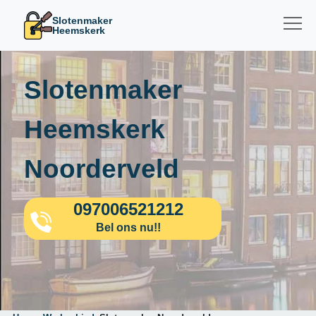
Slotenmaker
Heemskerk
Slotenmaker
Heemskerk
Noorderveld
097006521212
Bel ons nu!!