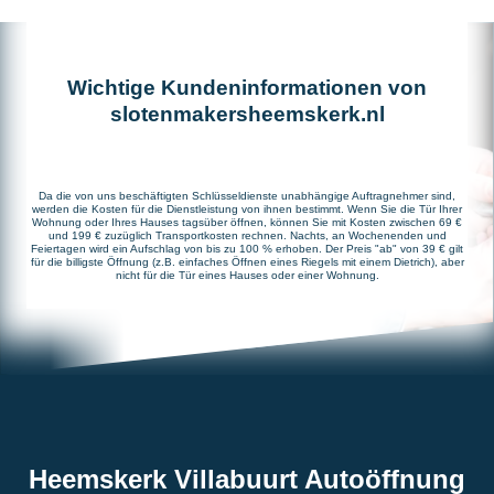
Wichtige Kundeninformationen von
slotenmakersheemskerk.nl
Da die von uns beschäftigten Schlüsseldienste unabhängige Auftragnehmer sind,
werden die Kosten für die Dienstleistung von ihnen bestimmt. Wenn Sie die Tür Ihrer
Wohnung oder Ihres Hauses tagsüber öffnen, können Sie mit Kosten zwischen 69 €
und 199 € zuzüglich Transportkosten rechnen. Nachts, an Wochenenden und
Feiertagen wird ein Aufschlag von bis zu 100 % erhoben. Der Preis "ab" von 39 € gilt
für die billigste Öffnung (z.B. einfaches Öffnen eines Riegels mit einem Dietrich), aber
nicht für die Tür eines Hauses oder einer Wohnung.
Heemskerk Villabuurt Autoöffnung