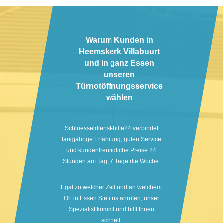
Warum Kunden in
Heemskerk Villabuurt
und in ganz Essen
unseren
Türnotöffnungsservice
wählen
Schluesseldienst-hilfe24 verbindet
langjährige Erfahrung, guten Service
und kundenfreundliche Preise 24
Stunden am Tag, 7 Tage die Woche.
Egal zu welcher Zeit und an welchem
Ort in Essen Sie uns anrufen, unser
Spezialist kommt und hilft Ihnen
schnell.