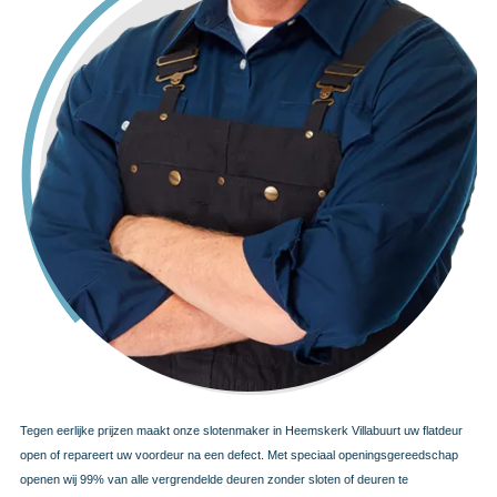
Tegen eerlijke prijzen maakt onze slotenmaker in Heemskerk Villabuurt uw flatdeur
open of repareert uw voordeur na een defect. Met speciaal openingsgereedschap
openen wij 99% van alle vergrendelde deuren zonder sloten of deuren te