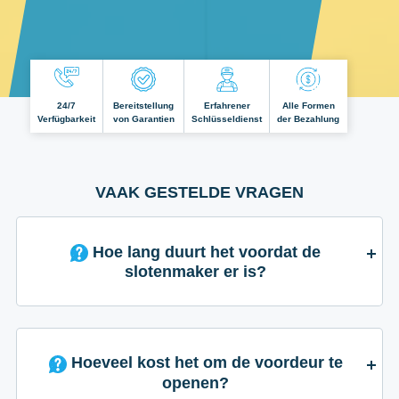
24/7
Bereitstellung
Erfahrener
Alle Formen
Verfügbarkeit
von Garantien
Schlüsseldienst
der Bezahlung
VAAK GESTELDE VRAGEN
Hoe lang duurt het voordat de
slotenmaker er is?
Hoeveel kost het om de voordeur te
openen?