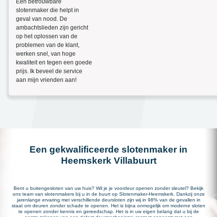
Een betrouwbare
slotenmaker die helpt in
geval van nood. De
ambachtslieden zijn gericht
op het oplossen van de
problemen van de klant,
werken snel, van hoge
kwaliteit en tegen een goede
prijs. Ik beveel de service
aan mijn vrienden aan!
Een gekwalificeerde slotenmaker in
Heemskerk Villabuurt
Bent u buitengesloten van uw huis? Wil je je voordeur openen zonder sleutel? Bekijk
ons team van slotenmakers bij u in de buurt op Slotenmaker-Heemskerk. Dankzij onze
jarenlange ervaring met verschillende deursloten zijn wij in 98% van de gevallen in
staat om deuren zonder schade te openen. Het is bijna onmogelijk om moderne sloten
te openen zonder kennis en gereedschap. Het is in uw eigen belang dat u bij de