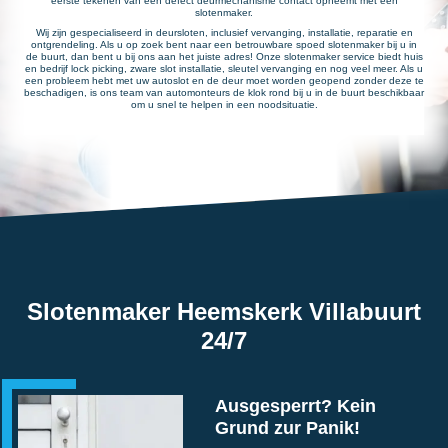
eerste tekenen van een defect deurmechanisme contact opneemt met een
slotenmaker.
Wij zijn gespecialiseerd in deursloten, inclusief vervanging, installatie, reparatie en
ontgrendeling. Als u op zoek bent naar een betrouwbare spoed slotenmaker bij u in
de buurt, dan bent u bij ons aan het juiste adres! Onze slotenmaker service biedt huis
en bedrijf lock picking, zware slot installatie, sleutel vervanging en nog veel meer. Als u
een probleem hebt met uw autoslot en de deur moet worden geopend zonder deze te
beschadigen, is ons team van automonteurs de klok rond bij u in de buurt beschikbaar
om u snel te helpen in een noodsituatie.
Slotenmaker Heemskerk Villabuurt
24/7
Ausgesperrt? Kein
Grund zur Panik!