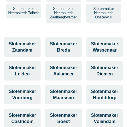
Slotenmaker
Slotenmaker
Slotenmaker
Heemskerk Tolhek
Heemskerk
Heemskerk
Zaalbergkwartier
Oosterwijk
Slotenmaker
Slotenmaker
Slotenmaker
Zaandam
Breda
Wassenaar
Slotenmaker
Slotenmaker
Slotenmaker
Leiden
Aalsmeer
Diemen
Slotenmaker
Slotenmaker
Slotenmaker
Voorburg
Maarssen
Hoofddorp
Slotenmaker
Slotenmaker
Slotenmaker
Castricum
Soest
Volendam