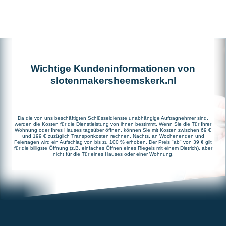
Wichtige Kundeninformationen von
slotenmakersheemskerk.nl
Da die von uns beschäftigten Schlüsseldienste unabhängige Auftragnehmer sind,
werden die Kosten für die Dienstleistung von ihnen bestimmt. Wenn Sie die Tür Ihrer
Wohnung oder Ihres Hauses tagsüber öffnen, können Sie mit Kosten zwischen 69 €
und 199 € zuzüglich Transportkosten rechnen. Nachts, an Wochenenden und
Feiertagen wird ein Aufschlag von bis zu 100 % erhoben. Der Preis "ab" von 39 € gilt
für die billigste Öffnung (z.B. einfaches Öffnen eines Riegels mit einem Dietrich), aber
nicht für die Tür eines Hauses oder einer Wohnung.