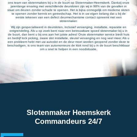
ons team van slotenmakers bij u in de buurt op Slotenmaker-Heemskerk. Dankzij onze
jarenlange ervaring met verschillende deursloten zijn wij in 98% van de gevallen in
staat om deuren zonder schade te openen. Het is bijna onmogelijk om moderne sloten
te openen zonder kennis en gereedschap. Het is in uw eigen belang dat u bij de
eerste tekenen van een defect deurmechanisme contact opneemt met een
slotenmaker.
Wij zijn gespecialiseerd in deursloten, inclusief vervanging, installatie, reparatie en
ontgrendeling. Als u op zoek bent naar een betrouwbare spoed slotenmaker bij u in
de buurt, dan bent u bij ons aan het juiste adres! Onze slotenmaker service biedt huis
en bedrijf lock picking, zware slot installatie, sleutel vervanging en nog veel meer. Als u
een probleem hebt met uw autoslot en de deur moet worden geopend zonder deze te
beschadigen, is ons team van automonteurs de klok rond bij u in de buurt beschikbaar
om u snel te helpen in een noodsituatie.
Slotenmaker Heemskerk
Commandeurs 24/7