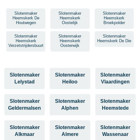
Slotenmaker
Slotenmaker
Slotenmaker
Heemskerk De
Heemskerk
Heemskerk
Houtwegen
Oostelijk
Broekpolder
Slotenmaker
Slotenmaker
Slotenmaker
Heemskerk
Heemskerk
Heemskerk De Die
Verzetstrijdersbuurt
Oosterwijk
Slotenmaker
Slotenmaker
Slotenmaker
Lelystad
Heiloo
Vlaardingen
Slotenmaker
Slotenmaker
Slotenmaker
Geldermalsen
Alphen
Heemstede
Slotenmaker
Slotenmaker
Slotenmaker
Alkmaar
Almere
Wassenaar